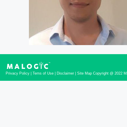
Privacy Policy | Tems of Use | Disclaimer | Site Map Copyright @ 2022 M