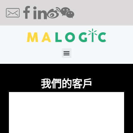
我們的客戶
概念測試來理解爲什麽和爲什麽不