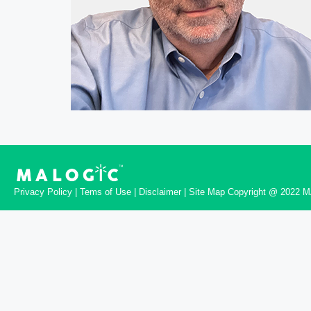
Privacy Policy | Tems of Use | Disclaimer | Site Map Copyright @ 2022 M