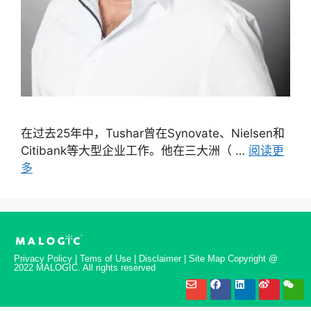
在过去25年中，Tushar曾在Synovate、Nielsen和
Citibank等大型企业工作。他在三大洲（ …
阅读更
多
Privacy Policy | Tems of Use | Disclaimer | Site Map Copyright @
2022 MALOGIC. All rights reserved